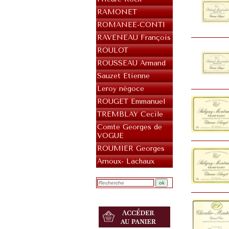
RAMONET
ROMANEE-CONTI
RAVENEAU François
ROULOT
ROUSSEAU Armand
Sauzet Etienne
Leroy négoce
ROUGET Emmanuel
TREMBLAY Cecile
Comte Georges de
VOGUE
ROUMIER Georges
Arnoux- Lachaux