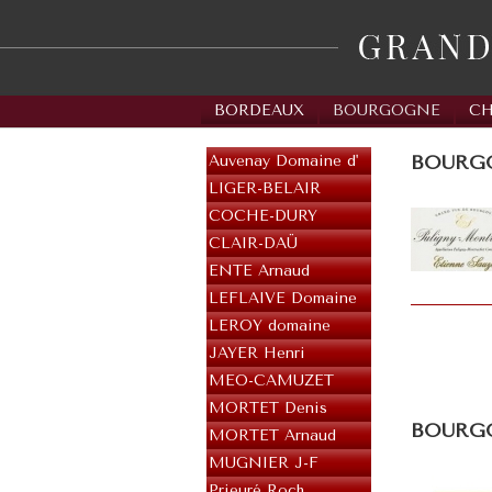
BORDEAUX
BOURGOGNE
C
BOURGOG
Auvenay Domaine d'
LIGER-BELAIR
COCHE-DURY
CLAIR-DAÜ
ENTE Arnaud
LEFLAIVE Domaine
LEROY domaine
JAYER Henri
MEO-CAMUZET
MORTET Denis
BOURGOG
MORTET Arnaud
MUGNIER J-F
Prieuré Roch