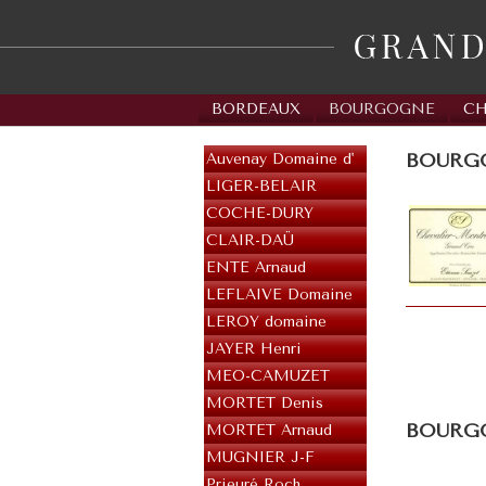
BORDEAUX
BOURGOGNE
C
BOURGOG
Auvenay Domaine d'
LIGER-BELAIR
COCHE-DURY
CLAIR-DAÜ
ENTE Arnaud
LEFLAIVE Domaine
LEROY domaine
JAYER Henri
MEO-CAMUZET
MORTET Denis
BOURGOG
MORTET Arnaud
MUGNIER J-F
Prieuré Roch