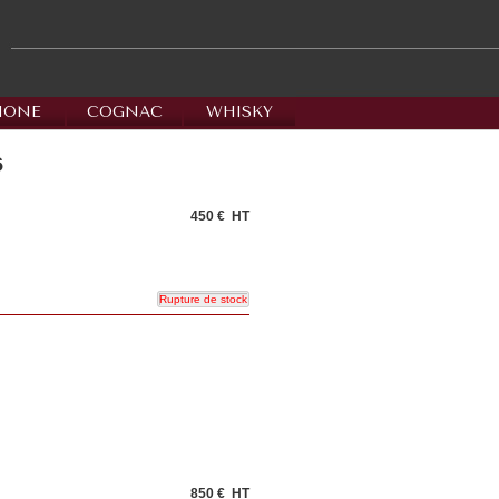
HONE
COGNAC
WHISKY
6
450 €
HT
850 €
HT