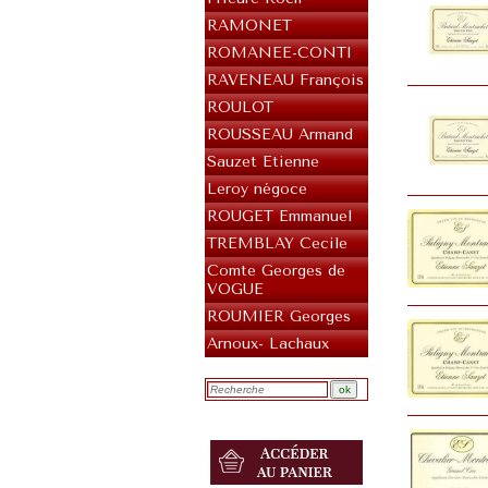
RAMONET
ROMANEE-CONTI
RAVENEAU François
ROULOT
ROUSSEAU Armand
Sauzet Etienne
Leroy négoce
ROUGET Emmanuel
TREMBLAY Cecile
Comte Georges de
VOGUE
ROUMIER Georges
Arnoux- Lachaux