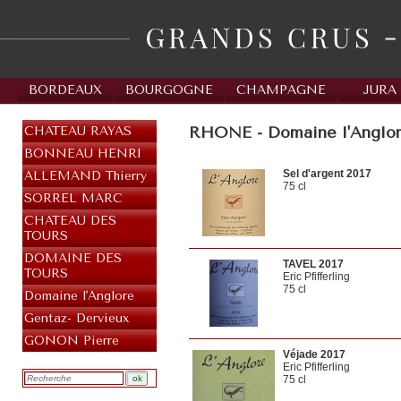
BORDEAUX
BOURGOGNE
CHAMPAGNE
JURA
RHONE - Domaine l'Anglo
CHATEAU RAYAS
BONNEAU HENRI
Sel d'argent 2017
ALLEMAND Thierry
75 cl
SORREL MARC
CHATEAU DES
TOURS
DOMAINE DES
TAVEL 2017
TOURS
Eric Pfifferling
75 cl
Domaine l'Anglore
Gentaz- Dervieux
GONON Pierre
Véjade 2017
Eric Pfifferling
75 cl