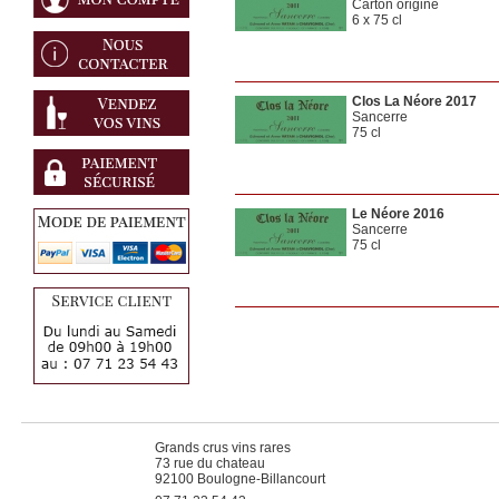
Carton origine
6 x 75 cl
Clos La Néore 2017
Sancerre
75 cl
Le Néore 2016
Sancerre
75 cl
Grands crus vins rares
73 rue du chateau
92100 Boulogne-Billancourt