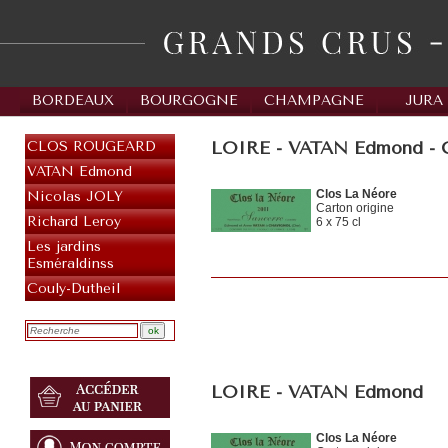
BORDEAUX
BOURGOGNE
CHAMPAGNE
JURA
LOIRE - VATAN Edmond - 
CLOS ROUGEARD
VATAN Edmond
Clos La Néore
Nicolas JOLY
Carton origine
Richard Leroy
6 x 75 cl
Les jardins
Esméraldinss
Couly-Dutheil
LOIRE - VATAN Edmond
Clos La Néore