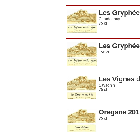
Les Gryphées
Chardonnay
75 cl
Les Gryphées
150 cl
Les Vignes 
Savagnin
75 cl
Oregane 201
75 cl