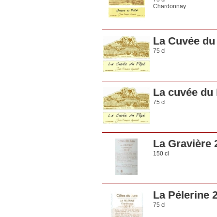
Chardonnay
La Cuvée du
75 cl
La cuvée du
75 cl
La Gravière 
150 cl
La Pélerine 
75 cl