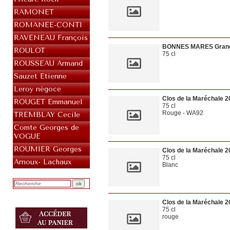
RAMONET
ROMANEE-CONTI
RAVENEAU François
BONNES MARES Grand
ROULOT
75 cl
ROUSSEAU Armand
Sauzet Etienne
Leroy négoce
Clos de la Maréchale 2
ROUGET Emmanuel
75 cl
Rouge - WA92
TREMBLAY Cecile
Comte Georges de
VOGUE
ROUMIER Georges
Clos de la Maréchale 2
75 cl
Arnoux- Lachaux
Blanc
Clos de la Maréchale 2
75 cl
rouge