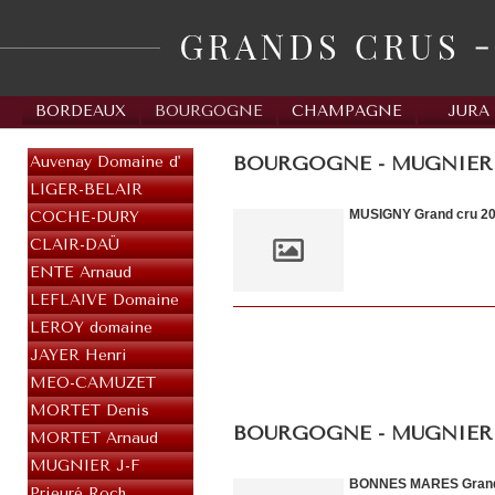
BORDEAUX
BOURGOGNE
CHAMPAGNE
JURA
BOURGOGNE - MUGNIER J-
Auvenay Domaine d'
LIGER-BELAIR
MUSIGNY Grand cru 2
COCHE-DURY
CLAIR-DAÜ
ENTE Arnaud
LEFLAIVE Domaine
LEROY domaine
JAYER Henri
MEO-CAMUZET
MORTET Denis
BOURGOGNE - MUGNIER 
MORTET Arnaud
MUGNIER J-F
BONNES MARES Grand
Prieuré Roch