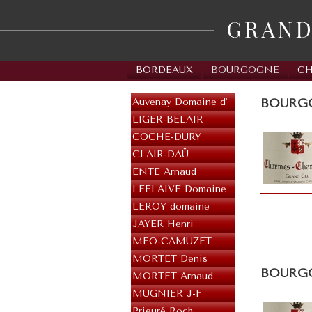
BORDEAUX
BOURGOGNE
C
BOURGOG
Auvenay Domaine d'
LIGER-BELAIR
COCHE-DURY
CLAIR-DAÜ
ENTE Arnaud
LEFLAIVE Domaine
LEROY domaine
JAYER Henri
MEO-CAMUZET
MORTET Denis
BOURGO
MORTET Arnaud
MUGNIER J-F
Prieuré Roch