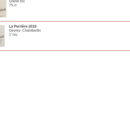
Grand cru
75 cl
La Perrière 2016
Gevrey- Chambertin
1°cru
75 cl