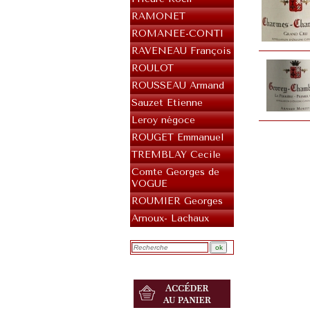
RAMONET
ROMANEE-CONTI
RAVENEAU François
ROULOT
ROUSSEAU Armand
Sauzet Etienne
Leroy négoce
ROUGET Emmanuel
TREMBLAY Cecile
Comte Georges de
VOGUE
ROUMIER Georges
Arnoux- Lachaux