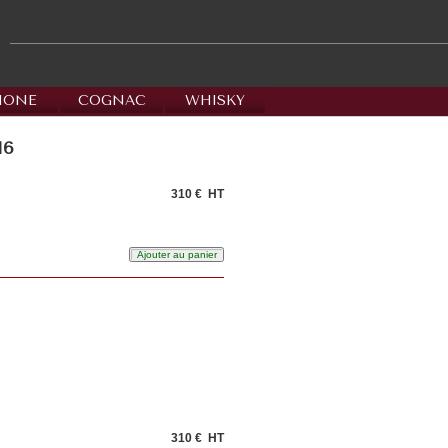
HONE
COGNAC
WHISKY
16
310 €
HT
310 €
HT