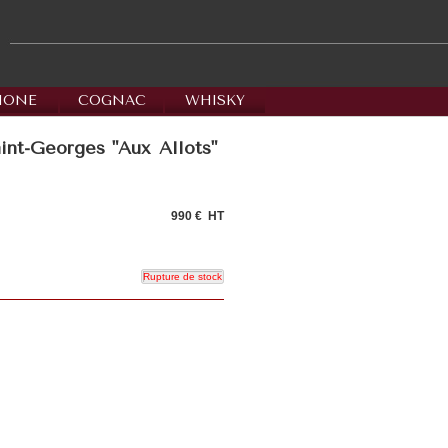
HONE
COGNAC
WHISKY
t-Georges "Aux Allots"
990 €
HT