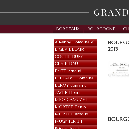
BORDEAUX
BOURGOGNE
C
BOURGOG
Auvenay Domaine d'
2013
LIGER-BELAIR
COCHE-DURY
CLAIR-DAÜ
ENTE Arnaud
LEFLAIVE Domaine
LEROY domaine
JAYER Henri
MEO-CAMUZET
MORTET Denis
MORTET Arnaud
BOURGO
MUGNIER J-F
Prieuré Roch