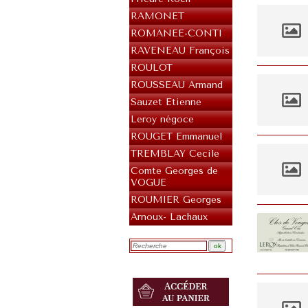
RAMONET
ROMANEE-CONTI
RAVENEAU François
ROULOT
ROUSSEAU Armand
Sauzet Etienne
Leroy négoce
ROUGET Emmanuel
TREMBLAY Cecile
Comte Georges de
VOGUE
ROUMIER Georges
Arnoux- Lachaux