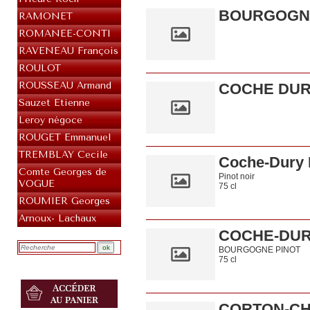
BOURGOGNE
RAMONET
ROMANEE-CONTI
RAVENEAU François
ROULOT
ROUSSEAU Armand
COCHE DURY 
Sauzet Etienne
Leroy négoce
ROUGET Emmanuel
TREMBLAY Cecile
Coche-Dury 
Comte Georges de
Pinot noir
VOGUE
75 cl
ROUMIER Georges
Arnoux- Lachaux
COCHE-DUR
BOURGOGNE PINOT
75 cl
CORTON-CH