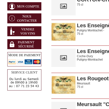
75 cl
Les Enseign
Puligny Montrachet -
75 cl
Les Enseign
Coche-Dury
Puligny-Montrachet
75 cl
Les Rougeot
Meursault
75 cl
Meursault "C