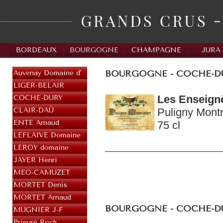
BORDEAUX
BOURGOGNE
CHAMPAGNE
JURA
BOURGOGNE - COCHE-DURY
Auvenay Domaine d'
LIGER-BELAIR
Les Enseign
COCHE-DURY
CLAIR-DAÜ
Puligny Montr
ENTE Arnaud
75 cl
LEFLAIVE Domaine
LEROY domaine
JAYER Henri
MEO-CAMUZET
MORTET Denis
MORTET Arnaud
BOURGOGNE - COCHE-D
MUGNIER J-F
Prieuré Roch